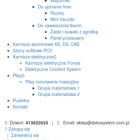
Wsporniki
Do upinania firan
Rozety
Mini haczyki
Do zawieszania tkanin
Żabki i suwaki z agrafką
Panel przesuwny
Karnisze aluminiowe KS, DS, CKS
Szyny sufitowe PCV
Karnisze elektryczne
Karnisze elektryczne Forest
Elektryczne Comfort System
Plisy
Plisy mocowanie inwazyjne
Grupa materiałowa 1
Grupa materiałowa 2
Pudełka
Kontakt
Dzwoń:
413622633
|
Email: sklep@dekosystem.com.pl
Zaloguj się
|
Zarejestruj się