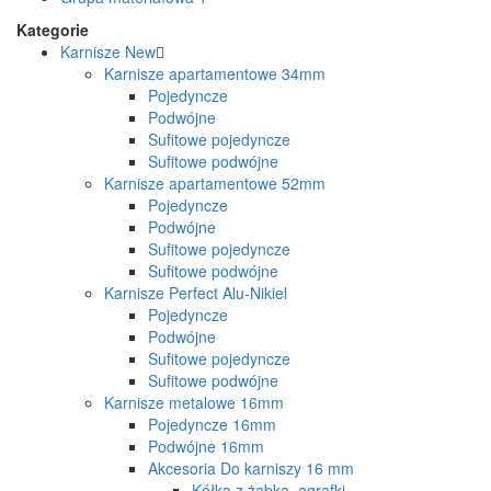
Kategorie
Karnisze
New
Karnisze apartamentowe 34mm
Pojedyncze
Podwójne
Sufitowe pojedyncze
Sufitowe podwójne
Karnisze apartamentowe 52mm
Pojedyncze
Podwójne
Sufitowe pojedyncze
Sufitowe podwójne
Karnisze Perfect Alu-Nikiel
Pojedyncze
Podwójne
Sufitowe pojedyncze
Sufitowe podwójne
Karnisze metalowe 16mm
Pojedyncze 16mm
Podwójne 16mm
Akcesoria Do karniszy 16 mm
Kółka z żabką, agrafki