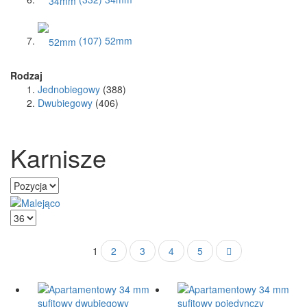
(107)
52mm
Rodzaj
Jednobiegowy
(388)
Dwubiegowy
(406)
Karnisze
1
2
3
4
5