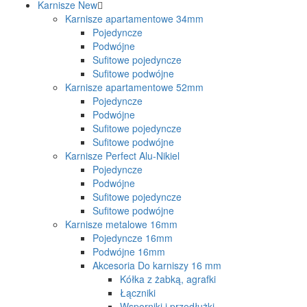
Karnisze
New
Karnisze apartamentowe 34mm
Pojedyncze
Podwójne
Sufitowe pojedyncze
Sufitowe podwójne
Karnisze apartamentowe 52mm
Pojedyncze
Podwójne
Sufitowe pojedyncze
Sufitowe podwójne
Karnisze Perfect Alu-Nikiel
Pojedyncze
Podwójne
Sufitowe pojedyncze
Sufitowe podwójne
Karnisze metalowe 16mm
Pojedyncze 16mm
Podwójne 16mm
Akcesoria Do karniszy 16 mm
Kółka z żabką, agrafki
Łączniki
Wsporniki i przedłużki