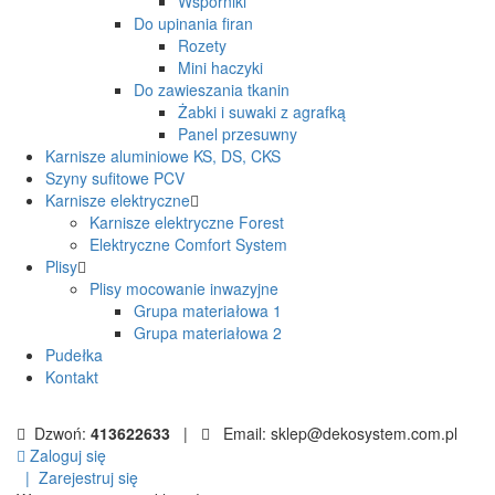
Wsporniki
Do upinania firan
Rozety
Mini haczyki
Do zawieszania tkanin
Żabki i suwaki z agrafką
Panel przesuwny
Karnisze aluminiowe KS, DS, CKS
Szyny sufitowe PCV
Karnisze elektryczne
Karnisze elektryczne Forest
Elektryczne Comfort System
Plisy
Plisy mocowanie inwazyjne
Grupa materiałowa 1
Grupa materiałowa 2
Pudełka
Kontakt
Dzwoń:
413622633
|
Email: sklep@dekosystem.com.pl
Zaloguj się
|
Zarejestruj się