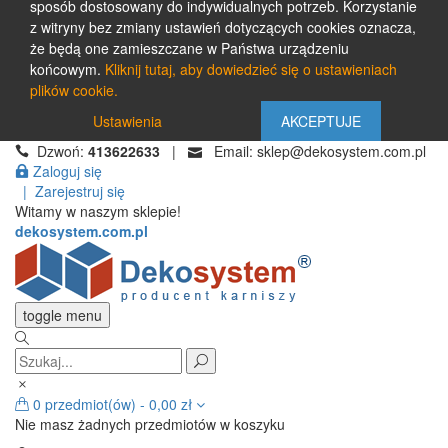
sposób dostosowany do indywidualnych potrzeb. Korzystanie
z witryny bez zmiany ustawień dotyczących cookies oznacza,
że będą one zamieszczane w Państwa urządzeniu
końcowym.
Kliknij tutaj, aby dowiedzieć się o ustawieniach
plików cookie.
Ustawienia
AKCEPTUJE
Dzwoń:
413622633
|
Email: sklep@dekosystem.com.pl
Zaloguj się
|
Zarejestruj się
Witamy w naszym sklepie!
dekosystem.com.pl
toggle menu
0
przedmiot(ów)
-
0,00 zł
Nie masz żadnych przedmiotów w koszyku