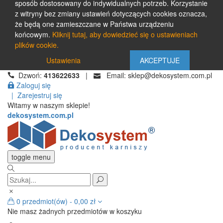
sposób dostosowany do indywidualnych potrzeb. Korzystanie
z witryny bez zmiany ustawień dotyczących cookies oznacza,
że będą one zamieszczane w Państwa urządzeniu
końcowym.
Kliknij tutaj, aby dowiedzieć się o ustawieniach
plików cookie.
Ustawienia
AKCEPTUJE
Dzwoń:
413622633
|
Email: sklep@dekosystem.com.pl
Zaloguj się
|
Zarejestruj się
Witamy w naszym sklepie!
dekosystem.com.pl
toggle menu
0
przedmiot(ów)
-
0,00 zł
Nie masz żadnych przedmiotów w koszyku