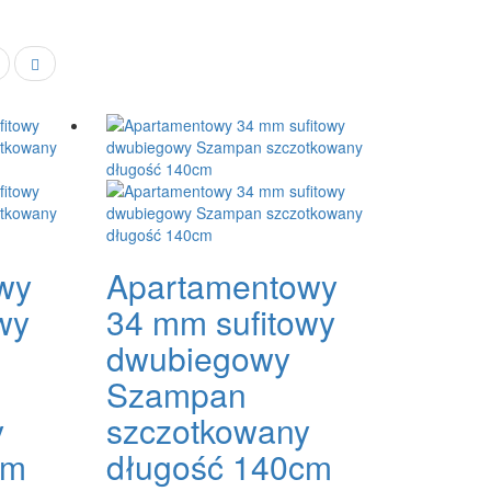
wy
Apartamentowy
wy
34 mm sufitowy
dwubiegowy
Szampan
y
szczotkowany
cm
długość 140cm