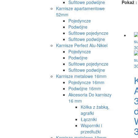
Sufitowe podwójne
Pokaż :
Karnisze apartamentowe
52mm
Pojedyncze
Podwójne
Sufitowe pojedyncze
Sufitowe podwójne
Karnisze Perfect Alu-Nikiel
Pojedyncze
Podwójne
Sufitowe pojedyncze
Sufitowe podwójne
Karnisze metalowe 16mm
Pojedyncze 16mm
Podwójne 16mm
Akcesoria Do karniszy
16 mm
Kółka z żabką,
agrafki
Łączniki
Wsporniki i
przedłużki
Karnisze metalowe 19mm