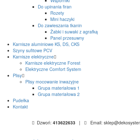
Wsporniki
Do upinania firan
Rozety
Mini haczyki
Do zawieszania tkanin
Żabki i suwaki z agrafką
Panel przesuwny
Karnisze aluminiowe KS, DS, CKS
Szyny sufitowe PCV
Karnisze elektryczne
Karnisze elektryczne Forest
Elektryczne Comfort System
Plisy
Plisy mocowanie inwazyjne
Grupa materiałowa 1
Grupa materiałowa 2
Pudełka
Kontakt
Dzwoń:
413622633
|
Email: sklep@dekosyste