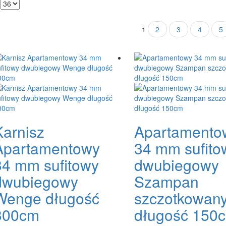
1
2
3
4
5
Karnisz
Apartamento
Apartamentowy
34 mm sufito
34 mm sufitowy
dwubiegowy
dwubiegowy
Szampan
Wenge długość
szczotkowan
300cm
długość 150