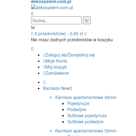
dekosystem.com.pl
0
przedmiot(ów)
-
0,00 zł
Nie masz żadnych przedmiotów w koszyku
Zaloguj się
/
Zarejestruj się
Moje Konto
Mój koszyk
Zamówienie
Karnisze
New
Karnisze apartamentowe 34mm
Pojedyncze
Podwójne
Sufitowe pojedyncze
Sufitowe podwójne
Karnisze apartamentowe 52mm