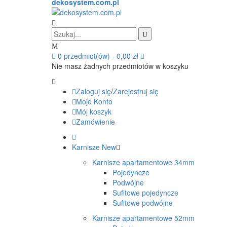
dekosystem.com.pl
0
przedmiot(ów)
-
0,00 zł
Nie masz żadnych przedmiotów w koszyku
Zaloguj się
/
Zarejestruj się
Moje Konto
Mój koszyk
Zamówienie
Karnisze
New
Karnisze apartamentowe 34mm
Pojedyncze
Podwójne
Sufitowe pojedyncze
Sufitowe podwójne
Karnisze apartamentowe 52mm