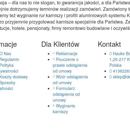
sja – dla nas to nie slogan, to gwarancja jakości, a dla Państ
jnie dotrzymujemy terminów realizacji zamówień. Zamówiony t
emy też wyginanie rur karniszy i profili aluminiowych system
zo przyjemnie przygotować karnisze specjalnie dla Państwa. Za
tucje, hotele, pensjonaty, firmy remontowo budowlane i oczywiś
rmacje
Dla Klientów
Kontakt
O Nas
Reklamacje
Hauke B
Regulamin
Pouczenie o
1,25-217 Ki
Polityka
prawie odstąpienia
Polska
rywatności
od umowy
4136226
Koszty dostawy
Wzór odstąpienia
sklep@de
Sposoby
od umowy
atności
Formularz
odstąpienia od
umowy
Wyginanie
karniszy