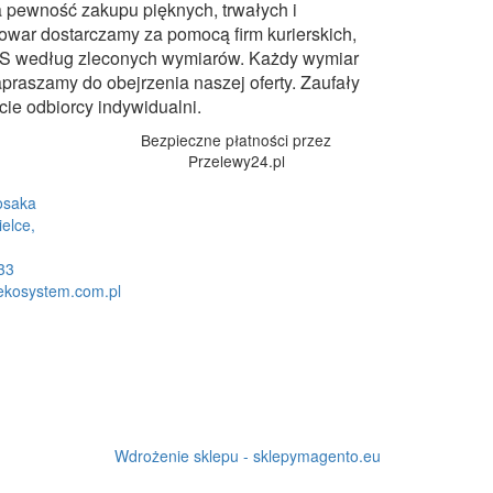
wa pewność zakupu pięknych, trwałych i
owar dostarczamy za pomocą firm kurierskich,
u KS według zleconych wymiarów. Każdy wymiar
praszamy do obejrzenia naszej oferty. Zaufały
cie odbiorcy indywidualni.
Bezpieczne płatności przez
Przelewy24.pl
osaka
elce,
33
kosystem.com.pl
Wdrożenie sklepu - sklepymagento.eu