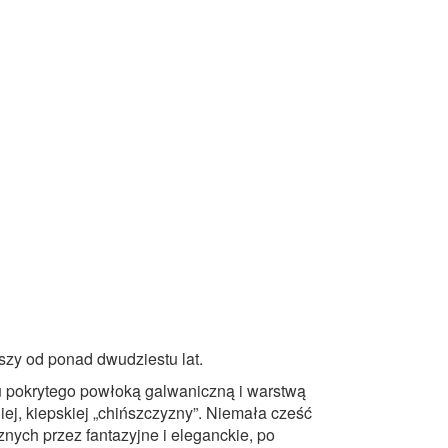
szy od ponad dwudziestu lat.
u pokrytego powłoką galwaniczną i warstwą
iej, kiepskiej „chińszczyzny”. Niemała cześć
nych przez fantazyjne i eleganckie, po