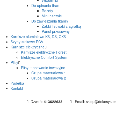
Wsporniki
Do upinania firan
Rozety
Mini haczyki
Do zawieszania tkanin
Żabki i suwaki z agrafką
Panel przesuwny
Karnisze aluminiowe KS, DS, CKS
Szyny sufitowe PCV
Karnisze elektryczne
Karnisze elektryczne Forest
Elektryczne Comfort System
Plisy
Plisy mocowanie inwazyjne
Grupa materiałowa 1
Grupa materiałowa 2
Pudełka
Kontakt
Dzwoń:
413622633
|
Email: sklep@dekosyste