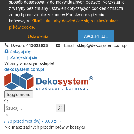
sposób dostosowany do indywidualnych potrzeb. Korzystanie
z witryny bez zmiany ustawień dotyczących cookies oznacza,
że będą one zamieszczane w Państwa urządzeniu
końcowym.
Kliknij tutaj, aby dowiedzieć się o ustawieniach
plików cookie.
Ustawienia
AKCEPTUJE
Dzwoń:
413622633
|
Email: sklep@dekosystem.com.pl
Zaloguj się
|
Zarejestruj się
Witamy w naszym sklepie!
dekosystem.com.pl
toggle menu
0
przedmiot(ów)
-
0,00 zł
Nie masz żadnych przedmiotów w koszyku