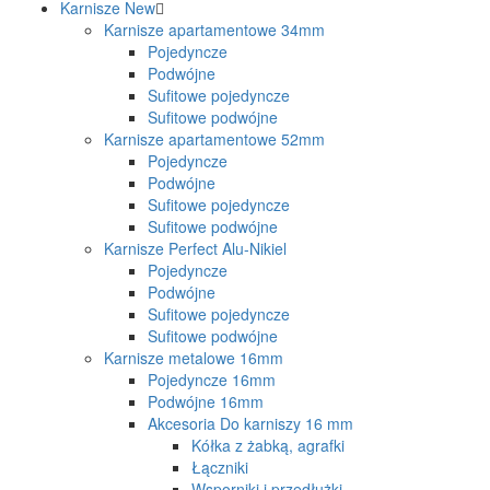
Karnisze
New
Karnisze apartamentowe 34mm
Pojedyncze
Podwójne
Sufitowe pojedyncze
Sufitowe podwójne
Karnisze apartamentowe 52mm
Pojedyncze
Podwójne
Sufitowe pojedyncze
Sufitowe podwójne
Karnisze Perfect Alu-Nikiel
Pojedyncze
Podwójne
Sufitowe pojedyncze
Sufitowe podwójne
Karnisze metalowe 16mm
Pojedyncze 16mm
Podwójne 16mm
Akcesoria Do karniszy 16 mm
Kółka z żabką, agrafki
Łączniki
Wsporniki i przedłużki