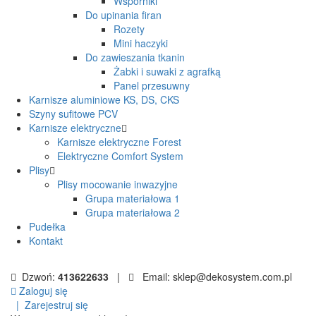
Wsporniki
Do upinania firan
Rozety
Mini haczyki
Do zawieszania tkanin
Żabki i suwaki z agrafką
Panel przesuwny
Karnisze aluminiowe KS, DS, CKS
Szyny sufitowe PCV
Karnisze elektryczne
Karnisze elektryczne Forest
Elektryczne Comfort System
Plisy
Plisy mocowanie inwazyjne
Grupa materiałowa 1
Grupa materiałowa 2
Pudełka
Kontakt
Dzwoń:
413622633
|
Email: sklep@dekosystem.com.pl
Zaloguj się
|
Zarejestruj się