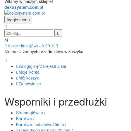
Witamy w naszym sklepie!
dekosystem.com.pl
toggle menu
0
przedmiot(ów)
-
0,00 zł
Nie masz żadnych przedmiotów w koszyku
Zaloguj się
/
Zarejestruj się
Moje Konto
Mój koszyk
Zamówienie
Wsporniki i przedłużki
Strona główna
/
Karnisze
/
Karnisze metalowe 25mm
/
Akcesoria do karniszy 25 mm
/