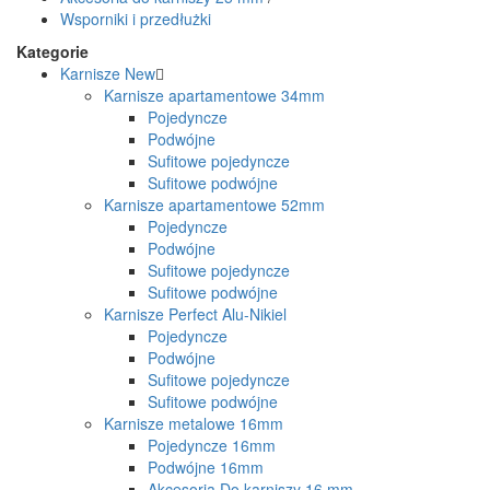
Wsporniki i przedłużki
Kategorie
Karnisze
New
Karnisze apartamentowe 34mm
Pojedyncze
Podwójne
Sufitowe pojedyncze
Sufitowe podwójne
Karnisze apartamentowe 52mm
Pojedyncze
Podwójne
Sufitowe pojedyncze
Sufitowe podwójne
Karnisze Perfect Alu-Nikiel
Pojedyncze
Podwójne
Sufitowe pojedyncze
Sufitowe podwójne
Karnisze metalowe 16mm
Pojedyncze 16mm
Podwójne 16mm
Akcesoria Do karniszy 16 mm