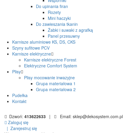
Wsporniki
Do upinania firan
Rozety
Mini haczyki
Do zawieszania tkanin
Żabki i suwaki z agrafką
Panel przesuwny
Karnisze aluminiowe KS, DS, CKS
Szyny sufitowe PCV
Karnisze elektryczne
Karnisze elektryczne Forest
Elektryczne Comfort System
Plisy
Plisy mocowanie inwazyjne
Grupa materiałowa 1
Grupa materiałowa 2
Pudełka
Kontakt
Dzwoń:
413622633
|
Email: sklep@dekosystem.com.pl
Zaloguj się
|
Zarejestruj się