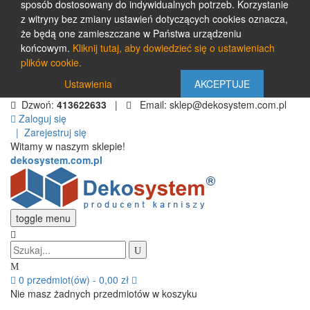
sposób dostosowany do indywidualnych potrzeb. Korzystanie
z witryny bez zmiany ustawień dotyczących cookies oznacza,
że będą one zamieszczane w Państwa urządzeniu
końcowym.
Kliknij tutaj, aby dowiedzieć się o ustawieniach
plików cookie.
Ustawienia
AKCEPTUJE
Dzwoń:
413622633
|
Email: sklep@dekosystem.com.pl
Zaloguj się
|
Zarejestruj się
Witamy w naszym sklepie!
dekosystem.com.pl
toggle menu
0
przedmiot(ów)
-
0,00 zł
Nie masz żadnych przedmiotów w koszyku